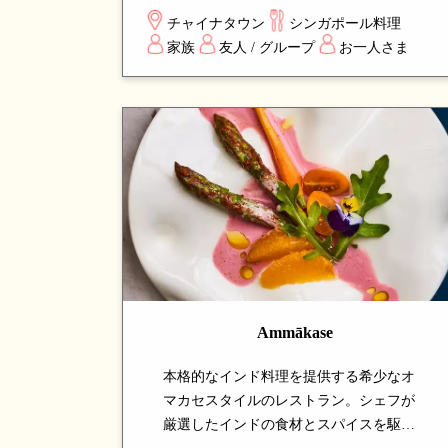
シンガポールの伝統的な客家料理を本格
チャイナタウン
シンガポール料理
的に味わえる、長年地元客に支持され続
家族
友人 / グループ
お一人さま
ける温かみのあるホーカーストールで
す。
Ammākase
本格的なインド料理を提供する希少なオ
マカセスタイルのレストラン。シェフが
厳選したインドの食材とスパイスを駆使