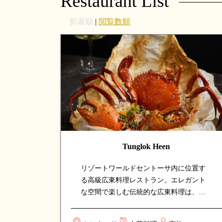
Restaurant List
新着順
|
閲覧数順
Tunglok Heen
リゾートワールドセントーサ内に位置す
る高級広東料理レストラン。エレガント
な空間で楽しむ伝統的な広東料理は、点
心からシーフード、北京ダックまで幅広
く揃います。家族の集まりやビジネスダ