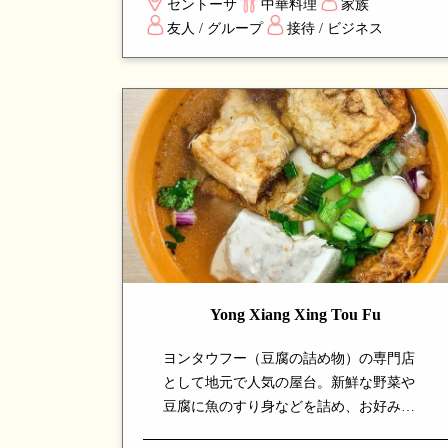
セントーサ
中華料理
家族
イニングに最適で、上質なサービスと安
友人 / グループ
接待 / ビジネス
定した品質で長年シンガポールで支持さ
れる名店です。
Yong Xiang Xing Tou Fu
ヨンタウフー（豆腐の詰め物）の専門店
として地元で人気の屋台。新鮮な野菜や
豆腐に魚のすり身などを詰め、お好みで
スープに浮かべるか炒めて楽しめます。