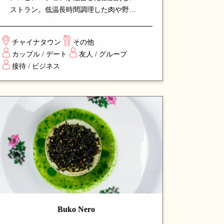
ストラン。低温長時間調理した肉や野菜
のスモーキーな風味は絶品で、シェフの
確かな技と創造性が光ります。バー併設
チャイナタウン
その他
で、カクテルやワインとともに楽しめ
カップル / デート
友人 / グループ
る、新しいダイニング体験を提供する人
接待 / ビジネス
気店です。
Buko Nero