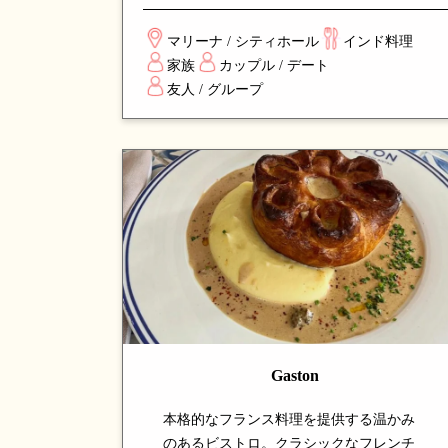
し、コース仕立てで提供される独創的な
一皿が並びます。伝統的なインド料理に
マリーナ / シティホール
インド料理
革新的なアプローチを加え、シンガポー
家族
カップル / デート
ルでインド料理の新しい姿を体験できる
友人 / グループ
注目の名店です。
Gaston
本格的なフランス料理を提供する温かみ
のあるビストロ。クラシックなフレンチ