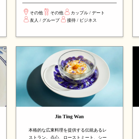
技法を組み合わせた驚きの一皿の連続。
エレガントな空間で楽しむ、新しい味の
その他
その他
カップル / デート
発見と贅沢な体験を求める食通から高い
友人 / グループ
接待 / ビジネス
評価を得ている、注目のダイニングスポ
ットです。
Jin Ting Wan
本格的な広東料理を提供する伝統あるレ
ストラン。点心、ローストミート、シー