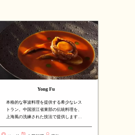
Yong Fu
本格的な寧波料理を提供する希少なレス
トラン。中国浙江省東部の伝統料理を、
上海風の洗練された技法で提供します。
看板の海鮮料理や煮込み料理は、寧波料
理ならではの繊細な味付けと深いコクが