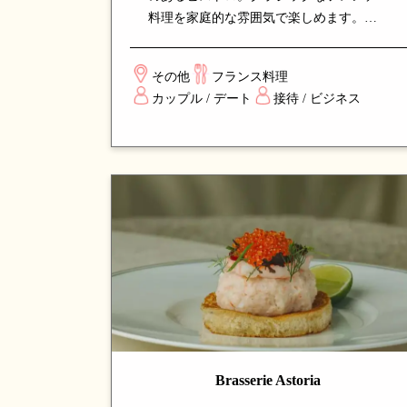
料理を家庭的な雰囲気で楽しめます。シ
ェフの確かな技と上質な食材選び、手頃
なワインリストが魅力。カジュアルなデ
その他
フランス料理
ィナーや友人との集まりに最適な、シン
カップル / デート
接待 / ビジネス
ガポールで人気のフレンチビストロで
す。
Brasserie Astoria