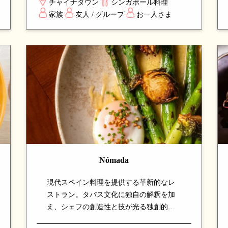
チャイナタウン
シンガポール料理
いは、シンガポールの代表的な屋台料理
家族
友人 / グループ
お一人さま
を一度に体験できる、地元定番のスポッ
トです。
Nómada
現代スペイン料理を提供する革新的なレ
ストラン。タパス文化に独自の解釈を加
え、シェフの創造性と技が光る独創的な
メニューが特徴。新鮮な食材とスペイン