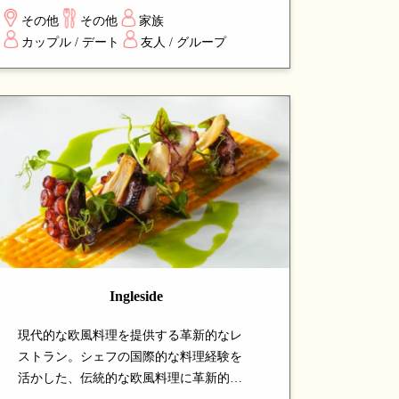
加えています。「Feed Me」コースで料理
その他
その他
家族
人にお任せもでき、地中海の温かみとモ
カップル / デート
友人 / グループ
ダンな雰囲気を味わえる注目の名店で
す。
Ingleside
現代的な欧風料理を提供する革新的なレ
ストラン。シェフの国際的な料理経験を
活かした、伝統的な欧風料理に革新的な