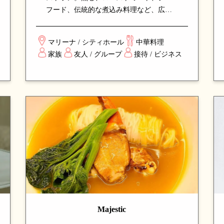
フード、伝統的な煮込み料理など、広東
料理の真髄を体現するメニューが揃いま
す。落ち着いた雰囲気の中、家族や友人
マリーナ / シティホール
中華料理
との集まり、ビジネスダイニングに最適
家族
友人 / グループ
接待 / ビジネス
な、安定した品質と味で長年支持される
名店です。
Majestic