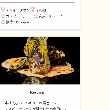
アプローチを加えた独創的なメニューが
特徴。エレガントな空間で楽しむ、洗練
チャイナタウン
その他
されたダイニング体験を求める食通から
カップル / デート
友人 / グループ
高い評価を得ているスポットです。
接待 / ビジネス
Revolver
本格的なバーベキュー料理とアジアンイ
ンスピレーションが融合した独創的なレ