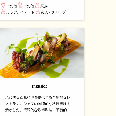
加えています。「Feed Me」コースで料理
その他
その他
家族
人にお任せもでき、地中海の温かみとモ
カップル / デート
友人 / グループ
ダンな雰囲気を味わえる注目の名店で
す。
Ingleside
現代的な欧風料理を提供する革新的なレ
ストラン。シェフの国際的な料理経験を
活かした、伝統的な欧風料理に革新的な