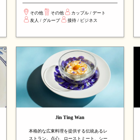
技法を組み合わせた驚きの一皿の連続。
エレガントな空間で楽しむ、新しい味の
その他
その他
カップル / デート
発見と贅沢な体験を求める食通から高い
友人 / グループ
接待 / ビジネス
評価を得ている、注目のダイニングスポ
ットです。
Jin Ting Wan
本格的な広東料理を提供する伝統あるレ
ストラン。点心、ローストミート、シー