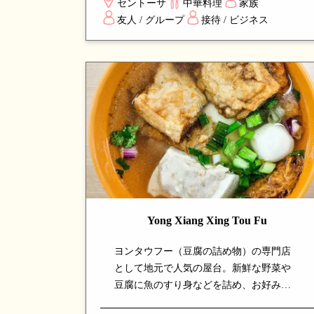
セントーサ
中華料理
家族
イニングに最適で、上質なサービスと安
友人 / グループ
接待 / ビジネス
定した品質で長年シンガポールで支持さ
れる名店です。
Yong Xiang Xing Tou Fu
ヨンタウフー（豆腐の詰め物）の専門店
として地元で人気の屋台。新鮮な野菜や
豆腐に魚のすり身などを詰め、お好みで
スープに浮かべるか炒めて楽しめます。