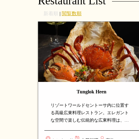
Restaurant List
新着順
|
閲覧数順
Tunglok Heen
リゾートワールドセントーサ内に位置す
る高級広東料理レストラン。エレガント
な空間で楽しむ伝統的な広東料理は、点
心からシーフード、北京ダックまで幅広
く揃います。家族の集まりやビジネスダ