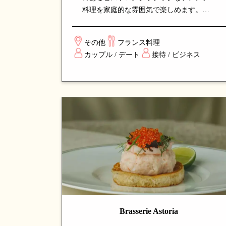
料理を家庭的な雰囲気で楽しめます。シ
ェフの確かな技と上質な食材選び、手頃
なワインリストが魅力。カジュアルなデ
その他
フランス料理
ィナーや友人との集まりに最適な、シン
カップル / デート
接待 / ビジネス
ガポールで人気のフレンチビストロで
す。
Brasserie Astoria