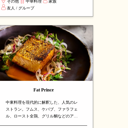
その他
中華料理
家族
魅力。シンガポールで珍しい寧波料理を
友人 / グループ
本格的に楽しめる、注目の専門店です。
Fat Prince
中東料理を現代的に解釈した、人気のレ
ストラン。フムス、ケバブ、ファラフェ
ル、ロースト全鶏、グリル鯛などのアラ
ビア料理に、シェフが現代的なひねりを