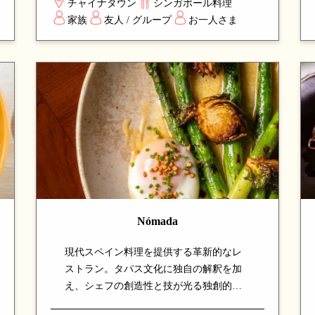
チャイナタウン
シンガポール料理
いは、シンガポールの代表的な屋台料理
家族
友人 / グループ
お一人さま
を一度に体験できる、地元定番のスポッ
トです。
Nómada
現代スペイン料理を提供する革新的なレ
ストラン。タパス文化に独自の解釈を加
え、シェフの創造性と技が光る独創的な
メニューが特徴。新鮮な食材とスペイン