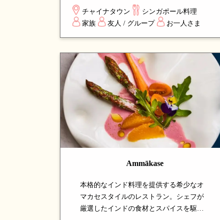
シンガポールの伝統的な客家料理を本格
チャイナタウン
シンガポール料理
的に味わえる、長年地元客に支持され続
家族
友人 / グループ
お一人さま
ける温かみのあるホーカーストールで
す。
Ammākase
本格的なインド料理を提供する希少なオ
マカセスタイルのレストラン。シェフが
厳選したインドの食材とスパイスを駆使