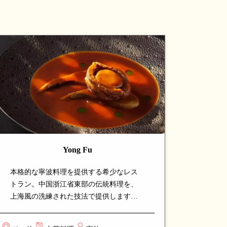
Yong Fu
本格的な寧波料理を提供する希少なレス
トラン。中国浙江省東部の伝統料理を、
上海風の洗練された技法で提供します。
看板の海鮮料理や煮込み料理は、寧波料
理ならではの繊細な味付けと深いコクが