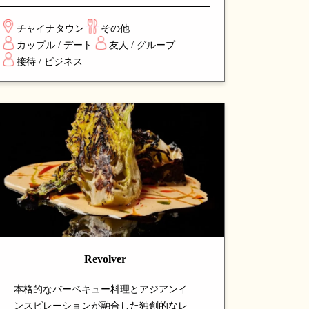
アプローチを加えた独創的なメニューが
特徴。エレガントな空間で楽しむ、洗練
チャイナタウン
その他
されたダイニング体験を求める食通から
カップル / デート
友人 / グループ
高い評価を得ているスポットです。
接待 / ビジネス
Revolver
本格的なバーベキュー料理とアジアンイ
ンスピレーションが融合した独創的なレ