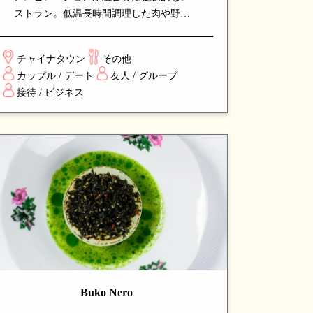
ストラン。低温長時間調理した肉や野菜
のスモーキーな風味は絶品で、シェフの
確かな技と創造性が光ります。バー併設
チャイナタウン
その他
で、カクテルやワインとともに楽しめ
カップル / デート
友人 / グループ
る、新しいダイニング体験を提供する人
接待 / ビジネス
気店です。
Buko Nero