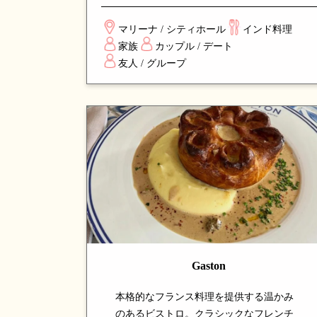
し、コース仕立てで提供される独創的な
一皿が並びます。伝統的なインド料理に
マリーナ / シティホール
インド料理
革新的なアプローチを加え、シンガポー
家族
カップル / デート
ルでインド料理の新しい姿を体験できる
友人 / グループ
注目の名店です。
Gaston
本格的なフランス料理を提供する温かみ
のあるビストロ。クラシックなフレンチ