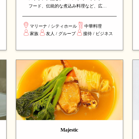
フード、伝統的な煮込み料理など、広東
料理の真髄を体現するメニューが揃いま
す。落ち着いた雰囲気の中、家族や友人
マリーナ / シティホール
中華料理
との集まり、ビジネスダイニングに最適
家族
友人 / グループ
接待 / ビジネス
な、安定した品質と味で長年支持される
名店です。
Majestic