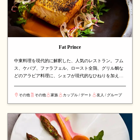
Fat Prince
中東料理を現代的に解釈した、人気のレストラン。フム
ス、ケバブ、ファラフェル、ロースト全鶏、グリル鯛な
どのアラビア料理に、シェフが現代的なひねりを加えて
います。「Feed Me」コースで料理人にお任せもでき、地
中海の温かみとモダンな雰囲気を味わえる注目の名店で
その他
その他
家族
カップル / デート
友人 / グループ
す。