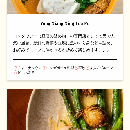
Yong Xiang Xing Tou Fu
ヨンタウフー（豆腐の詰め物）の専門店として地元で人
気の屋台。新鮮な野菜や豆腐に魚のすり身などを詰め、
お好みでスープに浮かべるか炒めて楽しめます。シンガ
ポールの伝統的な客家料理を本格的に味わえる、長年地
元客に支持され続ける温かみのあるホーカーストールで
チャイナタウン
シンガポール料理
家族
友人 / グループ
す。
お一人さま