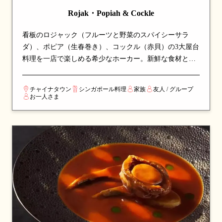
Rojak・Popiah & Cockle
看板のロジャック（フルーツと野菜のスパイシーサラ
ダ）、ポピア（生春巻き）、コックル（赤貝）の3大屋台
料理を一店で楽しめる希少なホーカー。新鮮な食材と本
格的な味付けで仕上げる一品揃いは、シンガポールの代
表的な屋台料理を一度に体験できる、地元定番のスポッ
チャイナタウン
シンガポール料理
家族
友人 / グループ
トです。
お一人さま