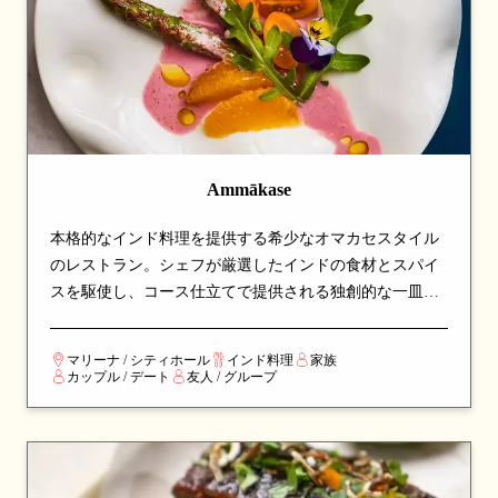
Ammākase
本格的なインド料理を提供する希少なオマカセスタイル
のレストラン。シェフが厳選したインドの食材とスパイ
スを駆使し、コース仕立てで提供される独創的な一皿が
並びます。伝統的なインド料理に革新的なアプローチを
加え、シンガポールでインド料理の新しい姿を体験でき
マリーナ / シティホール
インド料理
家族
る注目の名店です。
カップル / デート
友人 / グループ