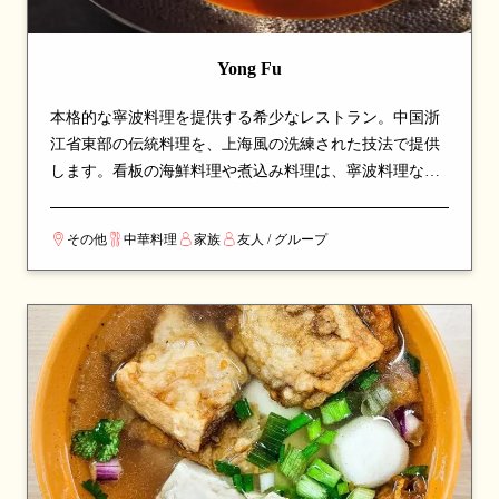
Yong Fu
本格的な寧波料理を提供する希少なレストラン。中国浙
江省東部の伝統料理を、上海風の洗練された技法で提供
します。看板の海鮮料理や煮込み料理は、寧波料理なら
ではの繊細な味付けと深いコクが魅力。シンガポールで
珍しい寧波料理を本格的に楽しめる、注目の専門店で
その他
中華料理
家族
友人 / グループ
す。