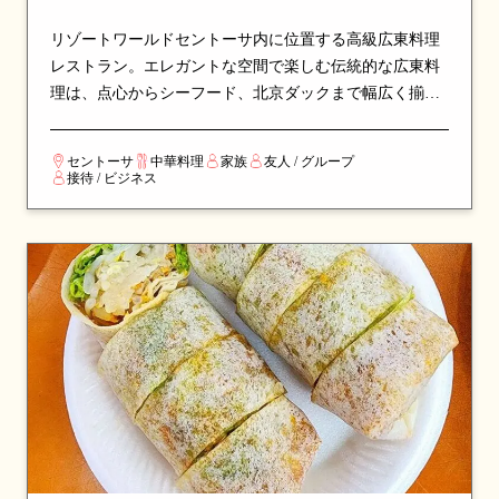
リゾートワールドセントーサ内に位置する高級広東料理
レストラン。エレガントな空間で楽しむ伝統的な広東料
理は、点心からシーフード、北京ダックまで幅広く揃い
ます。家族の集まりやビジネスダイニングに最適で、上
質なサービスと安定した品質で長年シンガポールで支持
セントーサ
中華料理
家族
友人 / グループ
される名店です。
接待 / ビジネス