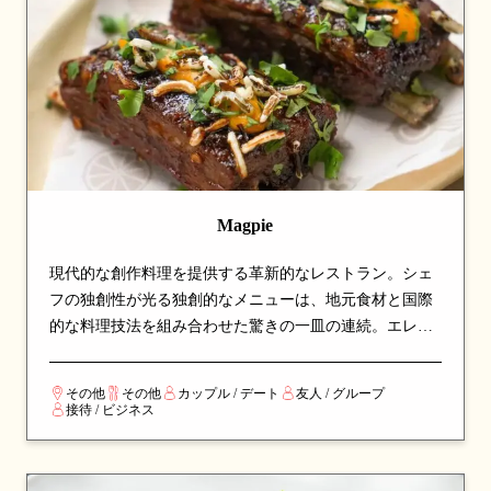
Magpie
現代的な創作料理を提供する革新的なレストラン。シェ
フの独創性が光る独創的なメニューは、地元食材と国際
的な料理技法を組み合わせた驚きの一皿の連続。エレガ
ントな空間で楽しむ、新しい味の発見と贅沢な体験を求
める食通から高い評価を得ている、注目のダイニングス
その他
その他
カップル / デート
友人 / グループ
ポットです。
接待 / ビジネス