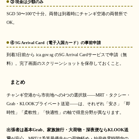
③ 現金は少額のみ
SGD 50〜100で十分。両替は到着時にチャンギ空港の両替所で
OK。
④ SG Arrival Card（電子入国カード）の事前申請
到着3日前から ica.gov.sg のSG Arrival Cardサービスで申請（無
料）。完了画面のスクリーンショットを保存しておくこと。
まとめ
チャンギ空港から市街地への4つの選択肢――MRT・タクシー・
Grab・KLOOKプライベート送迎――は、それぞれ「安さ」「即
時性」「柔軟性」「快適性」の軸で得意分野が異なります。
出張者は基本Grab、家族旅行・大荷物・深夜便ならKLOOK送
迎
が安心。MRTは予算最優先かつ荷物軽め・始発終電時間内の