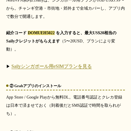
NordVPN系列のSailyは、シンガポール用プランが1GB US$3.99〜
から。チャンギ空港・市街地・郊外まで全域カバーし、アプリ内
で数分で開通します。
紹介コード
DOMUEH5022
を入力すると、最大US$20相当の
Sailyクレジットがもらえます
（5〜20USD、プランにより変
動）。
Sailyシンガポール用eSIMプランを見る
▶
② Grabアプリのインストール
App Store / Google Playから無料DL。電話番号認証とクレカ登録
は日本で済ませておく（到着後だとSMS認証で時間を取られが
ち）。