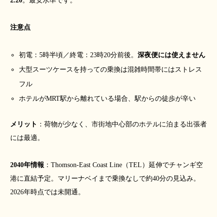
2.20
。最安水準です。
注意点
初電：5時半頃／終電：23時20分前後。
深夜便には使えません
大型スーツケースを持っての乗換は混雑時間帯にはストレス
フル
ホテルがMRT駅から離れている場合、駅からの徒歩が辛い
メリット
：荷物が少なく、市街地中心部のホテルに泊まる出張者
には最適。
2040年情報
：Thomson-East Coast Line（TEL）延伸でチャンギ空
港に直結予定。マリーナベイまで乗換なしで約40分の見込み。
2026年時点では未開通。