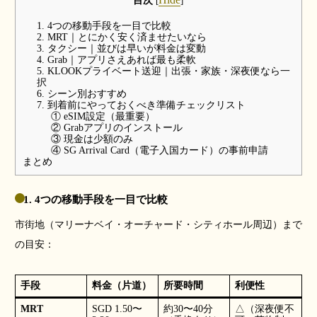
目次
[
]
1. 4つの移動手段を一目で比較
2. MRT｜とにかく安く済ませたいなら
3. タクシー｜並びは早いが料金は変動
4. Grab｜アプリさえあれば最も柔軟
5. KLOOKプライベート送迎｜出張・家族・深夜便なら一
択
6. シーン別おすすめ
7. 到着前にやっておくべき準備チェックリスト
① eSIM設定（最重要）
② Grabアプリのインストール
③ 現金は少額のみ
④ SG Arrival Card（電子入国カード）の事前申請
まとめ
1. 4つの移動手段を一目で比較
市街地（マリーナベイ・オーチャード・シティホール周辺）まで
の目安：
手段
料金（片道）
所要時間
利便性
MRT
SGD 1.50〜
約30〜40分
△（深夜便不