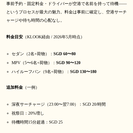
事前予約・固定料金・ドライバーが空港で名前を持って待機――
というプロセスが最大の魅力。料金は事前に確定し、空港サーチ
ャージや待ち時間の心配なし。
料金目安
（KLOOK経由 / 2026年5月時点）
セダン（2名+荷物）：
SGD 60〜80
MPV（5〜6名+荷物）：
SGD 90〜120
ハイルーフバン（9名+荷物）：
SGD 130〜180
追加料金
（一例）
深夜サーチャージ（23:00〜翌7:00）：SGD 20/時間
祝祭日：20%増し
待機時間15分超過：SGD 25