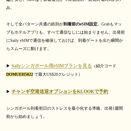
み。
そして全パターン共通の鉄則が
到着前のeSIM設定
。Grabもマッ
プもホテルアプリも、すべて通信なしには始まりません。出発前
にSaily eSIMで通信を確保しておけば、到着ゲートを出た瞬間か
らスムーズに動けます。
Sailyシンガポール用eSIMプランを見る
▶
（紹介コード
DOMUEH5022
で最大US$20クレジット）
チャンギ空港送迎オプションをKLOOKで予約
▶
シンガポール到着初日のストレスを最小化する準備、出発1週間
前から始めましょう。