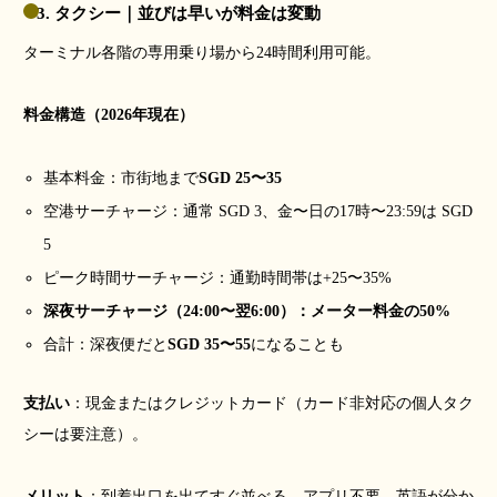
3. タクシー｜並びは早いが料金は変動
ターミナル各階の専用乗り場から24時間利用可能。
料金構造（2026年現在）
基本料金：市街地まで
SGD 25〜35
空港サーチャージ：通常 SGD 3、金〜日の17時〜23:59は SGD
5
ピーク時間サーチャージ：通勤時間帯は+25〜35%
深夜サーチャージ（24:00〜翌6:00）：メーター料金の50%
合計：深夜便だと
SGD 35〜55
になることも
支払い
：現金またはクレジットカード（カード非対応の個人タク
シーは要注意）。
メリット
：到着出口を出てすぐ並べる。アプリ不要、英語が分か