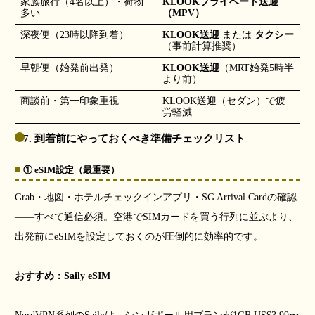
家族旅行（4名以上）・荷物
KLOOKプライベート送迎
多い
（MPV）
深夜便（23時以降到着）
KLOOK送迎
または
タクシー
（事前計算推奨）
早朝便（始発前出発）
KLOOK送迎
（MRT始発5時半
より前）
商談前・第一印象重視
KLOOK送迎（セダン）で疲
労軽減
7. 到着前にやっておくべき準備チェックリスト
① eSIM設定（最重要）
Grab・地図・ホテルチェックインアプリ・SG Arrival Cardの確認
――すべて通信必須。空港でSIMカードを買う行列に並ぶより、
出発前にeSIMを設定しておくのが圧倒的に効率的です。
おすすめ：Saily eSIM