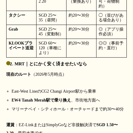
2.20
（乗換あり）
可・荷物制
約）
タクシー
SGD 25〜
約20〜30分
◯（並びがあ
35（昼間）
る場合あり）
Grab
SGD 25〜
約20〜30分
◎（アプリ操
45（変動制）
作必須）
KLOOKプラ
SGD 60〜
約20〜30分
◎◎（事前予
イベート送迎
120（車種に
約・直行）
より）
2. MRT｜とにかく安く済ませたいなら
現在のルート
（2026年5月時点）
East-West LineのCG2 Changi Airport駅から乗車
EW4 Tanah Merah駅で乗り換え
、市街地方面へ
マリーナベイ・シティホール・オーチャードまで約30〜40分
運賃
：EZ-LinkまたはSimplyGoなど非接触決済で
SGD 1.50〜