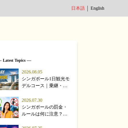
日本語
English
Latest Topics
2026.08.05
シンガポール1日観光モ
デルコース｜乗継・弾
丸滞在で回る効率ルー
ト完全版
2026.07.30
シンガポールの罰金・
ルールは何に注意？知
らないと損する現地マ
ナー完全ガイド【2026