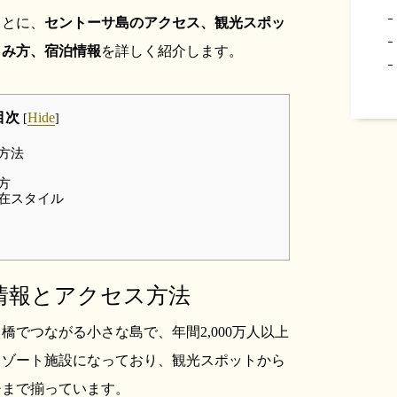
もとに、
セントーサ島のアクセス、観光スポッ
しみ方、宿泊情報
を詳しく紹介します。
目次
Hide
[
]
方法
方
滞在スタイル
本情報とアクセス方法
でつながる小さな島で、年間2,000万人以上
リゾート施設になっており、観光スポットから
チまで揃っています。