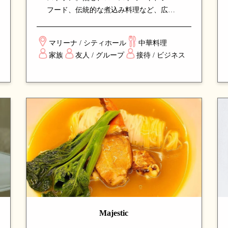
フード、伝統的な煮込み料理など、広東
料理の真髄を体現するメニューが揃いま
す。落ち着いた雰囲気の中、家族や友人
マリーナ / シティホール
中華料理
との集まり、ビジネスダイニングに最適
家族
友人 / グループ
接待 / ビジネス
な、安定した品質と味で長年支持される
名店です。
Majestic