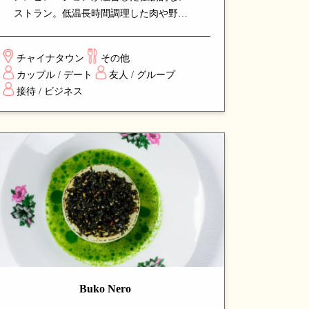
ストラン。低温長時間調理した肉や野菜
のスモーキーな風味は絶品で、シェフの
確かな技と創造性が光ります。バー併設
チャイナタウン
その他
で、カクテルやワインとともに楽しめ
カップル / デート
友人 / グループ
る、新しいダイニング体験を提供する人
接待 / ビジネス
気店です。
Buko Nero