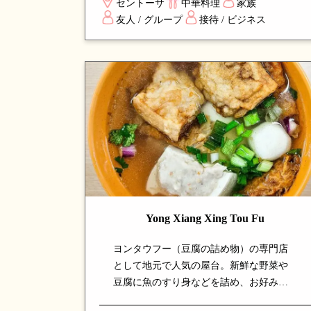
セントーサ
中華料理
家族
イニングに最適で、上質なサービスと安
友人 / グループ
接待 / ビジネス
定した品質で長年シンガポールで支持さ
れる名店です。
Yong Xiang Xing Tou Fu
ヨンタウフー（豆腐の詰め物）の専門店
として地元で人気の屋台。新鮮な野菜や
豆腐に魚のすり身などを詰め、お好みで
スープに浮かべるか炒めて楽しめます。