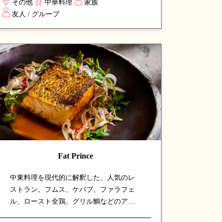
その他
中華料理
家族
魅力。シンガポールで珍しい寧波料理を
友人 / グループ
本格的に楽しめる、注目の専門店です。
Fat Prince
中東料理を現代的に解釈した、人気のレ
ストラン。フムス、ケバブ、ファラフェ
ル、ロースト全鶏、グリル鯛などのアラ
ビア料理に、シェフが現代的なひねりを