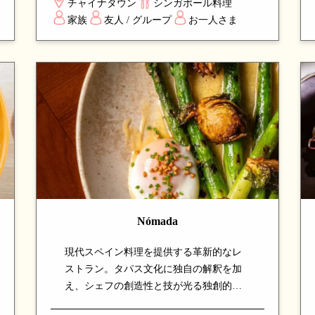
チャイナタウン
シンガポール料理
いは、シンガポールの代表的な屋台料理
家族
友人 / グループ
お一人さま
を一度に体験できる、地元定番のスポッ
トです。
Nómada
現代スペイン料理を提供する革新的なレ
ストラン。タパス文化に独自の解釈を加
え、シェフの創造性と技が光る独創的な
メニューが特徴。新鮮な食材とスペイン