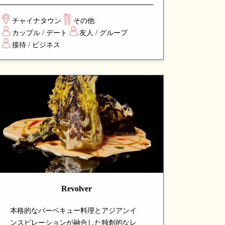
アプローチを加えた独創的なメニューが
特徴。エレガントな空間で楽しむ、洗練
チャイナタウン
その他
されたダイニング体験を求める食通から
カップル / デート
友人 / グループ
高い評価を得ているスポットです。
接待 / ビジネス
Revolver
本格的なバーベキュー料理とアジアンイ
ンスピレーションが融合した独創的なレ