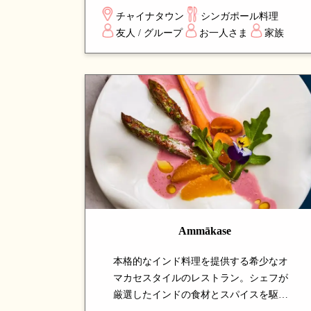
シンガポールの伝統的な客家料理を本格
チャイナタウン
シンガポール料理
的に味わえる、長年地元客に支持され続
友人 / グループ
お一人さま
家族
ける温かみのあるホーカーストールで
す。
Ammākase
本格的なインド料理を提供する希少なオ
マカセスタイルのレストラン。シェフが
厳選したインドの食材とスパイスを駆使