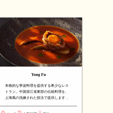
Yong Fu
本格的な寧波料理を提供する希少なレス
トラン。中国浙江省東部の伝統料理を、
上海風の洗練された技法で提供します。
看板の海鮮料理や煮込み料理は、寧波料
理ならではの繊細な味付けと深いコクが