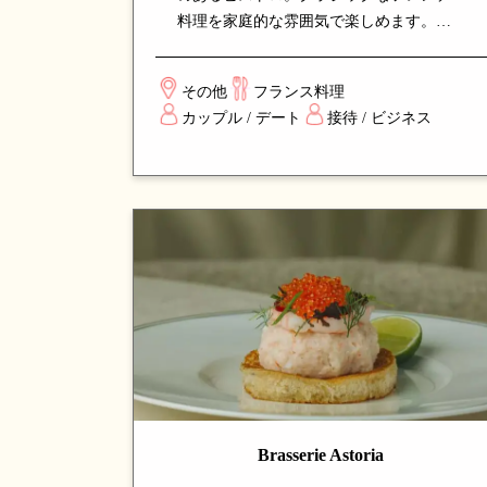
料理を家庭的な雰囲気で楽しめます。シ
ェフの確かな技と上質な食材選び、手頃
なワインリストが魅力。カジュアルなデ
その他
フランス料理
ィナーや友人との集まりに最適な、シン
カップル / デート
接待 / ビジネス
ガポールで人気のフレンチビストロで
す。
Brasserie Astoria