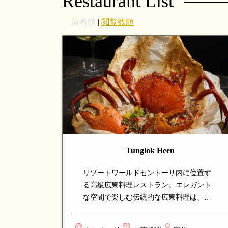
Restaurant List
新着順
|
閲覧数順
Tunglok Heen
リゾートワールドセントーサ内に位置す
る高級広東料理レストラン。エレガント
な空間で楽しむ伝統的な広東料理は、点
心からシーフード、北京ダックまで幅広
く揃います。家族の集まりやビジネスダ