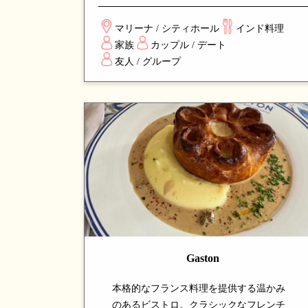
し、コース仕立てで提供される独創的な
一皿が並びます。伝統的なインド料理に
マリーナ / シティホール
インド料理
革新的なアプローチを加え、シンガポー
家族
カップル / デート
ルでインド料理の新しい姿を体験できる
友人 / グループ
注目の名店です。
Gaston
本格的なフランス料理を提供する温かみ
のあるビストロ。クラシックなフレンチ