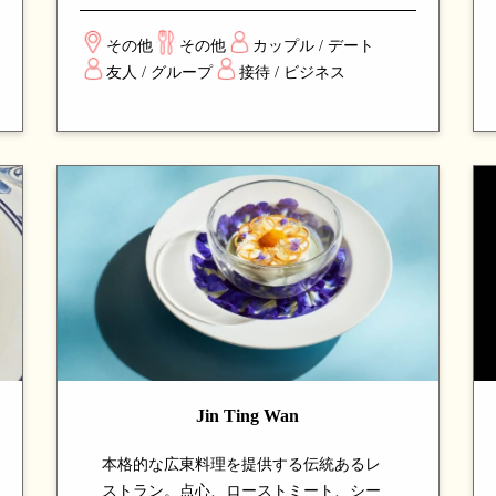
技法を組み合わせた驚きの一皿の連続。
エレガントな空間で楽しむ、新しい味の
その他
その他
カップル / デート
発見と贅沢な体験を求める食通から高い
友人 / グループ
接待 / ビジネス
評価を得ている、注目のダイニングスポ
ットです。
Jin Ting Wan
本格的な広東料理を提供する伝統あるレ
ストラン。点心、ローストミート、シー