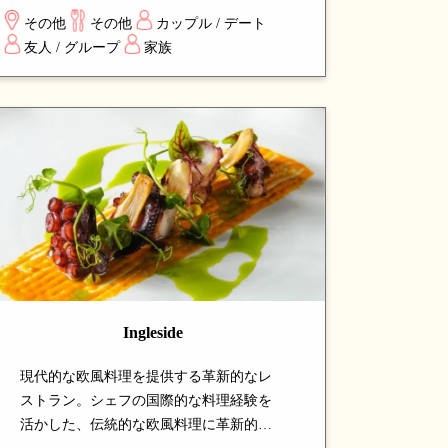
加えています。「Feed Me」コースで料理
その他
その他
カップル / デート
人にお任せもでき、地中海の温かみとモ
友人 / グループ
家族
ダンな雰囲気を味わえる注目の名店で
す。
Ingleside
現代的な欧風料理を提供する革新的なレ
ストラン。シェフの国際的な料理経験を
活かした、伝統的な欧風料理に革新的な