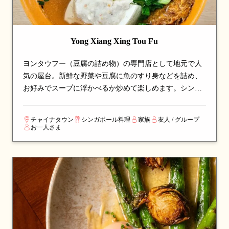
Yong Xiang Xing Tou Fu
ヨンタウフー（豆腐の詰め物）の専門店として地元で人
気の屋台。新鮮な野菜や豆腐に魚のすり身などを詰め、
お好みでスープに浮かべるか炒めて楽しめます。シンガ
ポールの伝統的な客家料理を本格的に味わえる、長年地
元客に支持され続ける温かみのあるホーカーストールで
チャイナタウン
シンガポール料理
家族
友人 / グループ
す。
お一人さま