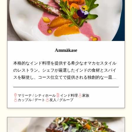
Ammākase
本格的なインド料理を提供する希少なオマカセスタイル
のレストラン。シェフが厳選したインドの食材とスパイ
スを駆使し、コース仕立てで提供される独創的な一皿が
並びます。伝統的なインド料理に革新的なアプローチを
加え、シンガポールでインド料理の新しい姿を体験でき
マリーナ / シティホール
インド料理
家族
る注目の名店です。
カップル / デート
友人 / グループ