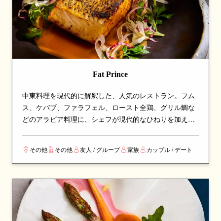
Fat Prince
中東料理を現代的に解釈した、人気のレストラン。フム
ス、ケバブ、ファラフェル、ロースト全鶏、グリル鯛な
どのアラビア料理に、シェフが現代的なひねりを加えて
います。「Feed Me」コースで料理人にお任せもでき、地
中海の温かみとモダンな雰囲気を味わえる注目の名店で
その他
その他
友人 / グループ
家族
カップル / デート
す。