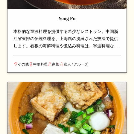
Yong Fu
本格的な寧波料理を提供する希少なレストラン。中国浙
江省東部の伝統料理を、上海風の洗練された技法で提供
します。看板の海鮮料理や煮込み料理は、寧波料理なら
ではの繊細な味付けと深いコクが魅力。シンガポールで
珍しい寧波料理を本格的に楽しめる、注目の専門店で
その他
中華料理
家族
友人 / グループ
す。