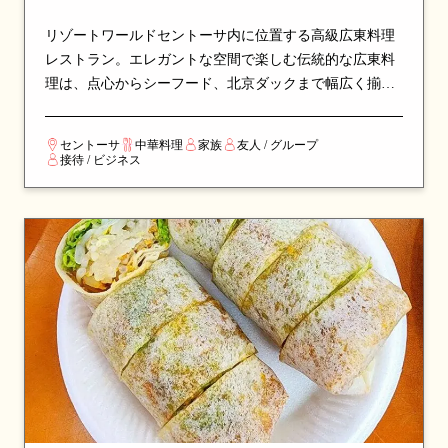
リゾートワールドセントーサ内に位置する高級広東料理
レストラン。エレガントな空間で楽しむ伝統的な広東料
理は、点心からシーフード、北京ダックまで幅広く揃い
ます。家族の集まりやビジネスダイニングに最適で、上
質なサービスと安定した品質で長年シンガポールで支持
セントーサ
中華料理
家族
友人 / グループ
される名店です。
接待 / ビジネス