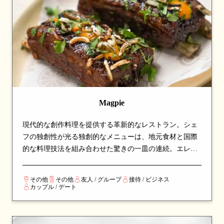
Magpie
現代的な創作料理を提供する革新的なレストラン。シェ
フの独創性が光る独創的なメニューは、地元食材と国際
的な料理技法を組み合わせた驚きの一皿の連続。エレガ
ントな空間で楽しむ、新しい味の発見と贅沢な体験を求
める食通から高い評価を得ている、注目のダイニングス
その他
その他
友人 / グループ
接待 / ビジネス
ポットです。
カップル / デート