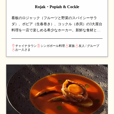
Rojak・Popiah & Cockle
看板のロジャック（フルーツと野菜のスパイシーサラ
ダ）、ポピア（生春巻き）、コックル（赤貝）の3大屋台
料理を一店で楽しめる希少なホーカー。新鮮な食材と本
格的な味付けで仕上げる一品揃いは、シンガポールの代
表的な屋台料理を一度に体験できる、地元定番のスポッ
チャイナタウン
シンガポール料理
家族
友人 / グループ
トです。
お一人さま